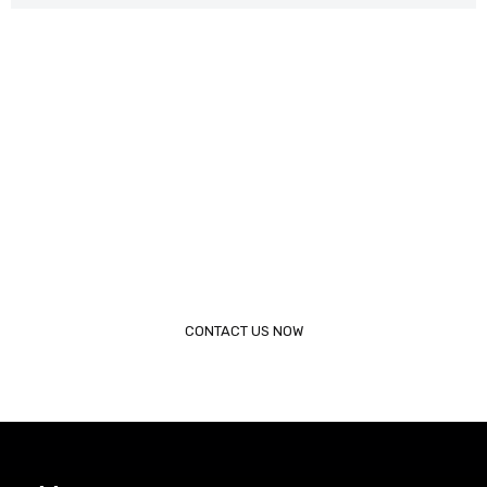
Request a Call Back
Vivamus aliquam, lectus eget dictum vulputate, purus
tellus rhoncus diam, at the faucibus mi arcu vitae tortor
corper viverra corper viverra.
Call (888) 123 - 4567
CONTACT US NOW