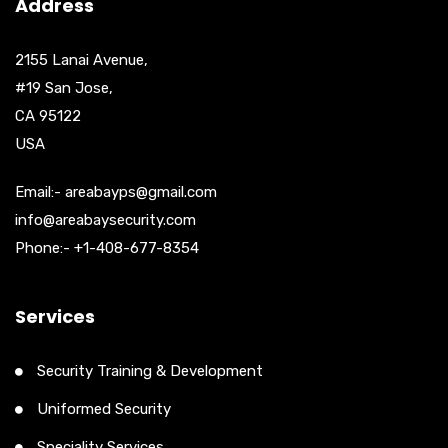
Address
2155 Lanai Avenue,
#19 San Jose,
CA 95122
USA
Email:- areabayps@gmail.com
info@areabaysecurity.com
Phone:- +1-408-677-8354
Services
Security Training & Development
Uniformed Security
Speciality Services